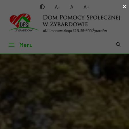
×
Przejdź
A-
A
A+
do
treści
Menu