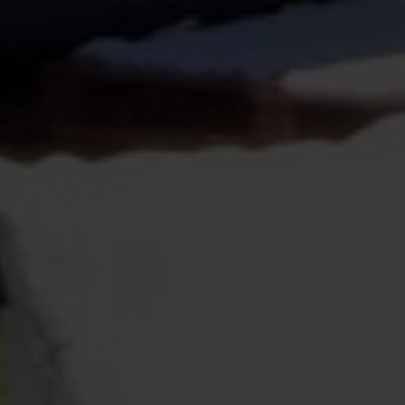
Konieczne
Te pliki cookie
nie są
opcjonalne. Są