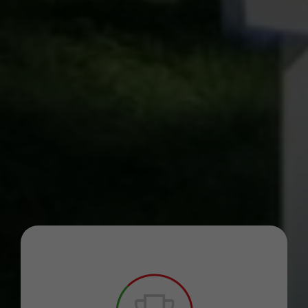
zobaczenie
spersonalizowanych
treści i ofert.