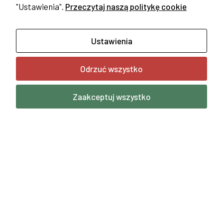
"Ustawienia".
Przeczytaj naszą politykę cookie
Ustawienia
82. rocznica wybuchu Powstania
Warszawskiego
Odrzuć wszystko
30 lipca 2026
Zaakceptuj wszystko
DEBIUT NA SREBRNYM EKRANIE