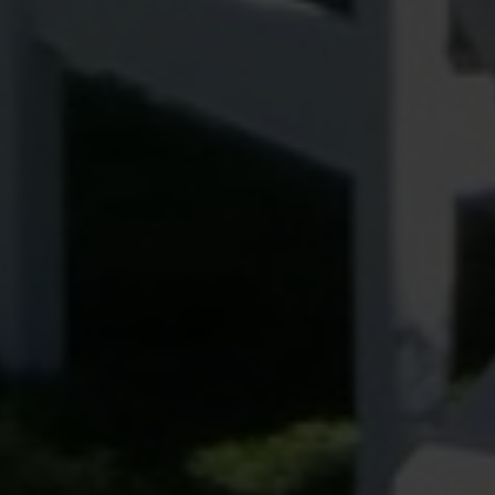
internetowa
działała jak
najlepiej
podczas twojego
przejścia na nią.
Jeśli odrzucisz
te pliki cookie,
niektóre funkcje
znikną ze strony
internetowej.
Marketing
Udostępniając
swoje
zainteresowania i
zachowania
podczas
odwiedzania naszej
strony, zwiększasz
szansę na