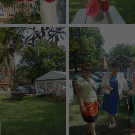
Konieczne
Te pliki cookie
nie są
opcjonalne. Są
one potrzebne
do
funkcjonowania
strony
internetowej.
Statystyka