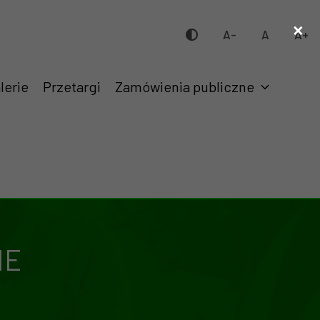
×
A-
A
A+
lerie
Przetargi
Zamówienia publiczne
IE