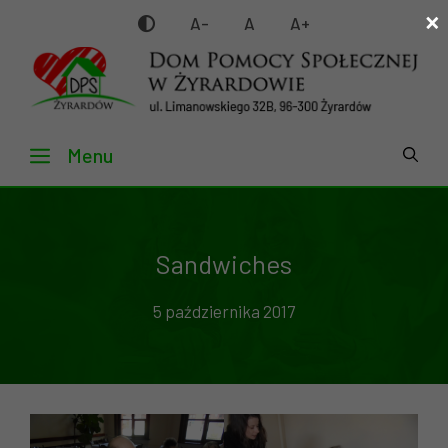
×
Przejdź
A-
A
A+
do
treści
Menu
Sandwiches
5 października 2017