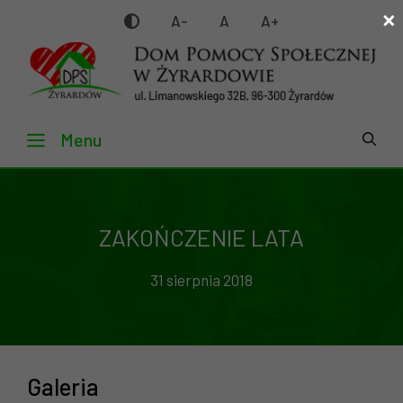
×
Przejdź
A-
A
A+
do
treści
Menu
ZAKOŃCZENIE LATA
31 sierpnia 2018
Galeria