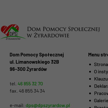
Dom Pomocy Społecznej
Menu str
ul. Limanowskiego 32B
Stron
96-300 Żyrardów
O insty
Klauzu
tel.
46 855 32 70
Deklar
fax. 46 855 34 34
Praco
Galeri
e-mail:
dps@dpszyrardow.pl
Przeta