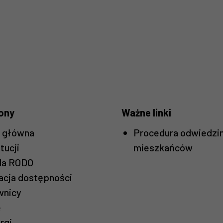
ony
Ważne linki
a główna
Procedura odwiedzi
tucji
mieszkańców
la RODO
Konieczne
acja dostępności
Te pliki cookie
wnicy
nie są
e
opcjonalne. Są
one potrzebne
rgi