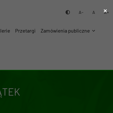
×
A-
A
A+
lerie
Przetargi
Zamówienia publiczne
ĄTEK