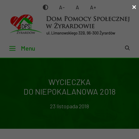
×
Przejdź
A-
A
A+
do
treści
Menu
WYCIECZKA
DO NIEPOKALANOWA 2018
23 listopada 2018