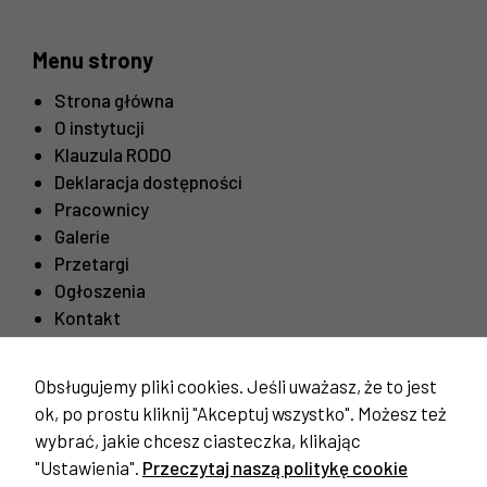
Menu strony
Strona główna
O instytucji
Klauzula RODO
Deklaracja dostępności
Pracownicy
Galerie
Przetargi
Ogłoszenia
Kontakt
Obsługujemy pliki cookies. Jeśli uważasz, że to jest
Ważne linki
Konieczne
ok, po prostu kliknij "Akceptuj wszystko". Możesz też
Te pliki cookie
Procedura odwiedzin mieszkańców
nie są
wybrać, jakie chcesz ciasteczka, klikając
opcjonalne. Są
"Ustawienia".
Przeczytaj naszą politykę cookie
one potrzebne