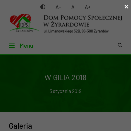
×
Przejdź
A-
A
A+
do
treści
Menu
WIGILIA 2018
3 stycznia 2019
Galeria