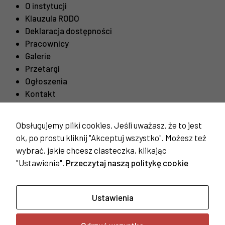
O instytucji
Klauzula RODO
Deklaracja dostępności
Pracownicy
Galerie
Przetargi
Ogłoszenia
Kontakt
Obsługujemy pliki cookies. Jeśli uważasz, że to jest
Ważne linki
ok, po prostu kliknij "Akceptuj wszystko". Możesz też
Procedura odwiedzin mieszkańców
wybrać, jakie chcesz ciasteczka, klikając
Konieczne
"Ustawienia".
Przeczytaj naszą politykę cookie
Te pliki cookie
nie są
opcjonalne. Są
one potrzebne
Ustawienia
do
funkcjonowania