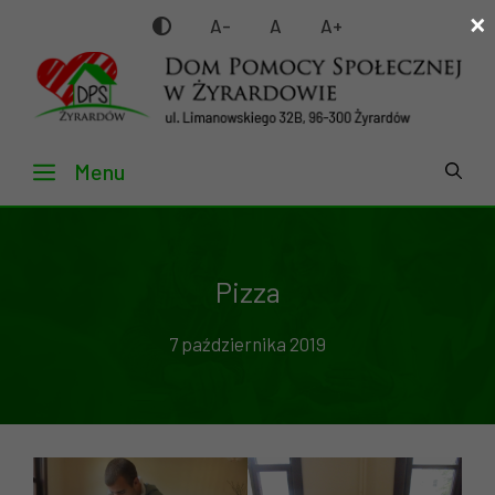
×
Przejdź
A-
A
A+
do
treści
Menu
Pizza
7 października 2019