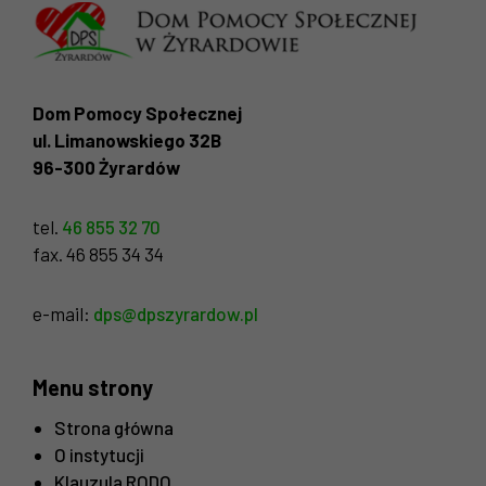
Dom Pomocy Społecznej
ul. Limanowskiego 32B
96-300 Żyrardów
tel.
46 855 32 70
fax. 46 855 34 34
Konieczne
e-mail:
dps@dpszyrardow.pl
Te pliki cookie
nie są
opcjonalne. Są
Menu strony
one potrzebne
do
Strona główna
funkcjonowania
O instytucji
strony
Klauzula RODO