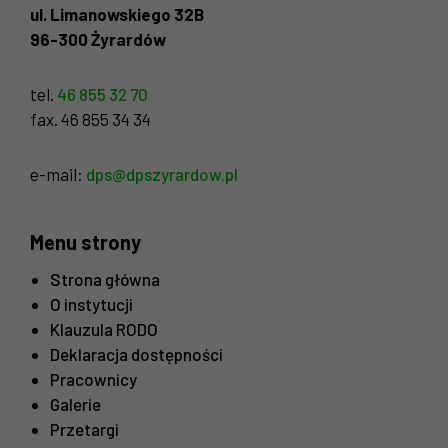
ul. Limanowskiego 32B
96-300 Żyrardów
tel.
46 855 32 70
fax. 46 855 34 34
e-mail:
dps@dpszyrardow.pl
Konieczne
Menu strony
Te pliki cookie
nie są
Strona główna
opcjonalne. Są
O instytucji
one potrzebne
Klauzula RODO
do
funkcjonowania
Deklaracja dostępności
strony
Pracownicy
internetowej.
Galerie
Przetargi