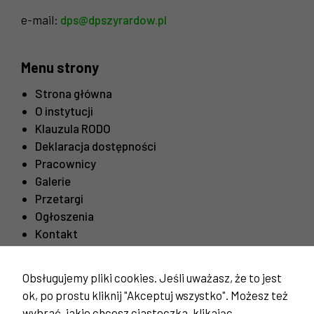
e-mail:
dps@dpszyrardow.pl
Menu strony
Strona główna
O instytucji
Klauzula RODO
Deklaracja dostępności
Pracownicy
Galerie
Przetargi
Ogłoszenia
Kontakt
Obsługujemy pliki cookies. Jeśli uważasz, że to jest
Ważne linki
ok, po prostu kliknij "Akceptuj wszystko". Możesz też
Procedura odwiedzin mieszkańców
wybrać, jakie chcesz ciasteczka, klikając