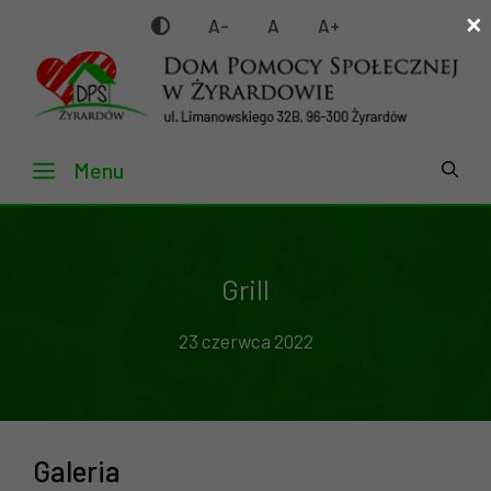
×
Przejdź
A-
A
A+
do
treści
Menu
Grill
23 czerwca 2022
Galeria