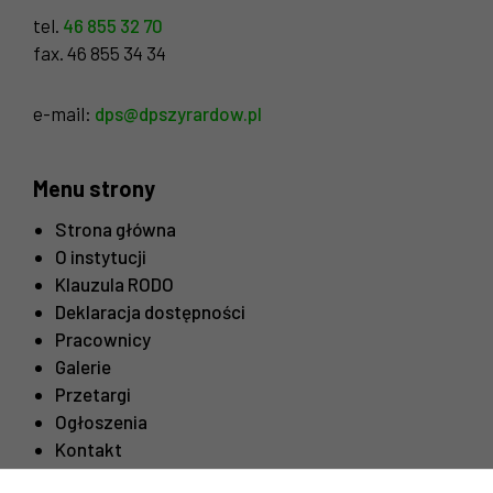
tel.
46 855 32 70
fax. 46 855 34 34
e-mail:
dps@dpszyrardow.pl
Menu strony
Strona główna
O instytucji
Klauzula RODO
Deklaracja dostępności
Pracownicy
Galerie
Przetargi
Ogłoszenia
Kontakt