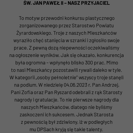
ŚW. JAN PAWEŁ II – NASZ PRZYJACIEL
To motyw przewodni konkursu plastycznego
zorganizowanego przez Starostwo Powiatu
Żyrardowskiego. Troje z naszych Mieszkańców
wyraziło chęć stanięcia w szranki i zgłosiło swoje
prace. Z pewną dozą niepewności oczekiwaliśmy
na ogłoszenie wyników. Jak się okazało, konkurencja
była ogromna – wpłynęło blisko 300 prac. Mimo
to nasi Mieszkańcy pozostawili rywali daleko w tyle.
W kategorii „osoby pełnoletnie” wszyscy troje stanęli
na podium. W niedzielę 04.06.2023 r. Pan Andrzej,
Pani Zofia oraz Pan Ryszard odebrali z rąk Starosty
nagrody i gratulacje. To nie pierwsze nagrody dla
naszych Mieszkańców, dlatego nie byliśmy
zaskoczeni ich sukcesem. Jednak Starosta
z pewnością był zdziwiony, iż w podległych
mu DPSach kryją się takie talenty.