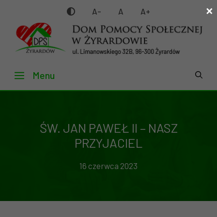
×
Przejdź
A-
A
A+
do
treści
Menu
ŚW. JAN PAWEŁ II – NASZ
PRZYJACIEL
16 czerwca 2023