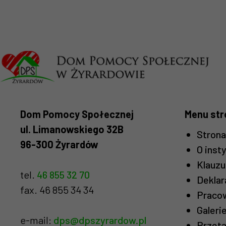
Dom Pomocy Społecznej
Menu str
ul. Limanowskiego 32B
Stron
96-300 Żyrardów
O insty
Klauzu
tel.
46 855 32 70
Deklar
fax. 46 855 34 34
Praco
Galeri
e-mail:
dps@dpszyrardow.pl
Przeta