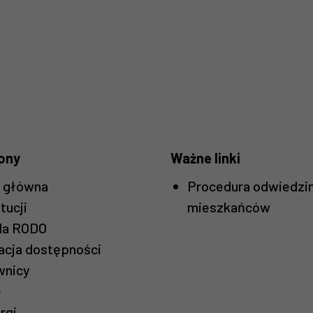
ony
Ważne linki
a główna
Procedura odwiedzi
tucji
mieszkańców
la RODO
Konieczne
acja dostępności
Te pliki cookie
wnicy
nie są
opcjonalne. Są
e
one potrzebne
rgi