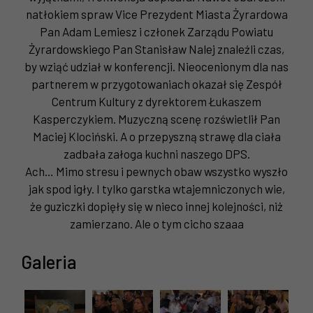
natłokiem spraw Vice Prezydent Miasta Żyrardowa
Pan Adam Lemiesz i członek Zarządu Powiatu
Żyrardowskiego Pan Stanisław Nalej znaleźli czas,
by wziąć udział w konferencji. Nieocenionym dla nas
partnerem w przygotowaniach okazał się Zespół
Centrum Kultury z dyrektorem Łukaszem
Kasperczykiem. Muzyczną scenę rozświetlił Pan
Maciej Klociński. A o przepyszną strawę dla ciała
zadbała załoga kuchni naszego DPS.
Ach… Mimo stresu i pewnych obaw wszystko wyszło
jak spod igły. I tylko garstka wtajemniczonych wie,
że guziczki dopięły się w nieco innej kolejności, niż
zamierzano. Ale o tym cicho szaaa
Galeria