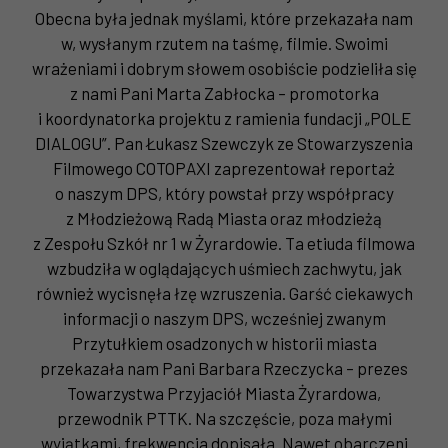
Obecna była jednak myślami, które przekazała nam
w, wysłanym rzutem na taśmę, filmie. Swoimi
wrażeniami i dobrym słowem osobiście podzieliła się
z nami Pani Marta Zabłocka – promotorka
i koordynatorka projektu z ramienia fundacji „POLE
DIALOGU”. Pan Łukasz Szewczyk ze Stowarzyszenia
Filmowego COTOPAXI zaprezentował reportaż
o naszym DPS, który powstał przy współpracy
z Młodzieżową Radą Miasta oraz młodzieżą
z Zespołu Szkół nr 1 w Żyrardowie. Ta etiuda filmowa
wzbudziła w oglądających uśmiech zachwytu, jak
również wycisnęła łzę wzruszenia. Garść ciekawych
informacji o naszym DPS, wcześniej zwanym
Przytułkiem osadzonych w historii miasta
przekazała nam Pani Barbara Rzeczycka – prezes
Towarzystwa Przyjaciół Miasta Żyrardowa,
przewodnik PTTK. Na szczęście, poza małymi
wyjątkami, frekwencja dopisała. Nawet obarczeni