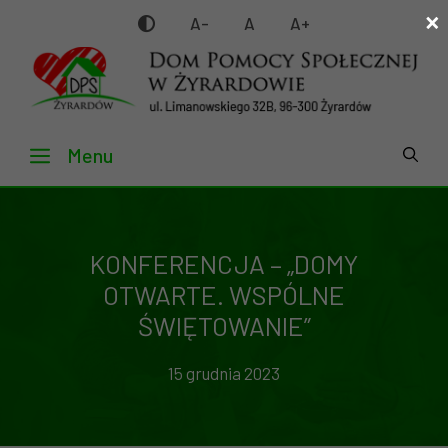
×
Przejdź
A-
A
A+
do
treści
Menu
KONFERENCJA – „DOMY
OTWARTE. WSPÓLNE
ŚWIĘTOWANIE”
15 grudnia 2023