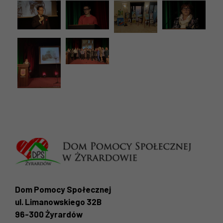
Konieczne
Te pliki cookie
nie są
opcjonalne. Są
one potrzebne
do
funkcjonowania
strony
internetowej.
Dom Pomocy Społecznej
ul. Limanowskiego 32B
96-300 Żyrardów
Statystyka