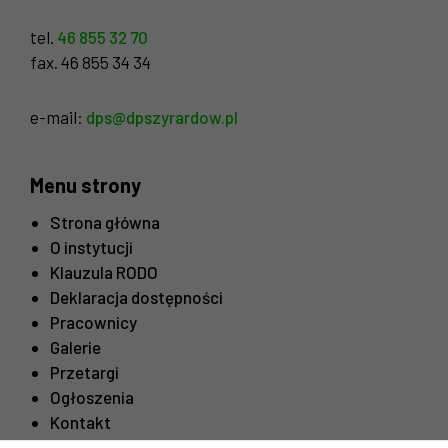
Abyśmy mogli
poprawić
tel.
46 855 32 70
funkcjonalność
fax. 46 855 34 34
i strukturę
strony
internetowej,
e-mail:
dps@dpszyrardow.pl
na podstawie
tego, jak
strona jest
Menu strony
używana.
Strona główna
O instytucji
Doświadczenie
Klauzula RODO
Aby nasza strona
internetowa
Deklaracja dostępności
działała jak
Pracownicy
najlepiej
Galerie
podczas twojego
Przetargi
przejścia na nią.
Jeśli odrzucisz
Ogłoszenia
te pliki cookie,
Kontakt
niektóre funkcje