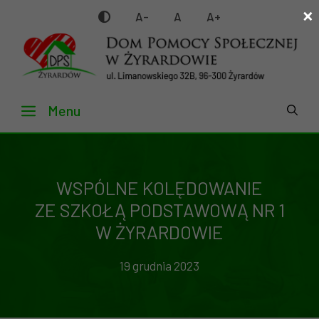
×
Przejdź
A-
A
A+
do
treści
Menu
WSPÓLNE KOLĘDOWANIE
ZE SZKOŁĄ PODSTAWOWĄ NR 1
W ŻYRARDOWIE
19 grudnia 2023