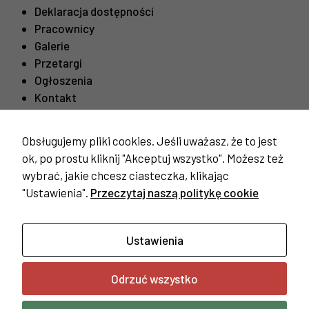
Deklaracja dostępności
Pracownicy
Galerie
Przetargi
Ogłoszenia
Kontakt
Obsługujemy pliki cookies. Jeśli uważasz, że to jest
Ważne linki
ok, po prostu kliknij "Akceptuj wszystko". Możesz też
Procedura odwiedzin mieszkańców
wybrać, jakie chcesz ciasteczka, klikając
"Ustawienia".
Przeczytaj naszą politykę cookie
Konieczne
Te pliki cookie
nie są
opcjonalne. Są
Ustawienia
one potrzebne
do
Odrzuć wszystko
funkcjonowania
Copyright © 2023 Dom Pomocy Społecznej w Żyrardowie |
strony
Wykonanie:
FSV
internetowej.