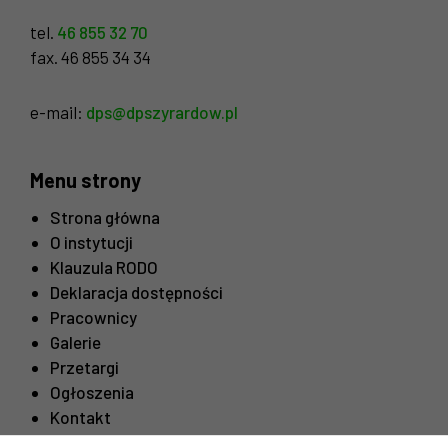
tel.
46 855 32 70
fax. 46 855 34 34
e-mail:
dps@dpszyrardow.pl
Menu strony
Strona główna
O instytucji
Klauzula RODO
Deklaracja dostępności
Pracownicy
Galerie
Przetargi
Ogłoszenia
Kontakt
Konieczne
Te pliki cookie