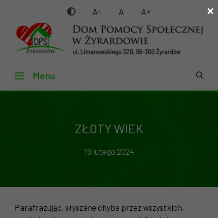
×
Przejdź
A-
A
A+
do
treści
Menu
ZŁOTY WIEK
19 lutego 2024
Parafrazując, słyszane chyba przez wszystkich,