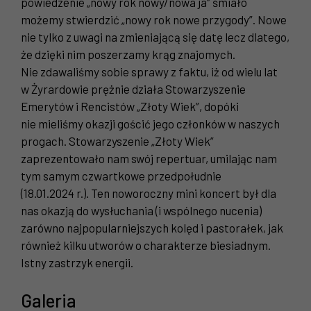
powiedzenie „nowy rok nowy/nowa ja” śmiało
możemy stwierdzić „nowy rok nowe przygody”. Nowe
nie tylko z uwagi na zmieniającą się datę lecz dlatego,
że dzięki nim poszerzamy krąg znajomych.
Nie zdawaliśmy sobie sprawy z faktu, iż od wielu lat
w Żyrardowie prężnie działa Stowarzyszenie
Emerytów i Rencistów „Złoty Wiek”, dopóki
nie mieliśmy okazji gościć jego członków w naszych
progach. Stowarzyszenie „Złoty Wiek”
zaprezentowało nam swój repertuar, umilając nam
tym samym czwartkowe przedpołudnie
(18.01.2024 r.). Ten noworoczny mini koncert był dla
nas okazją do wysłuchania (i wspólnego nucenia)
zarówno najpopularniejszych kolęd i pastorałek, jak
również kilku utworów o charakterze biesiadnym.
Istny zastrzyk energii.
Galeria