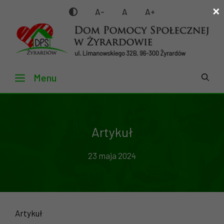
×
Przejdź
A-
A
A+
do
treści
Menu
Artykuł
23 maja 2024
Artykuł