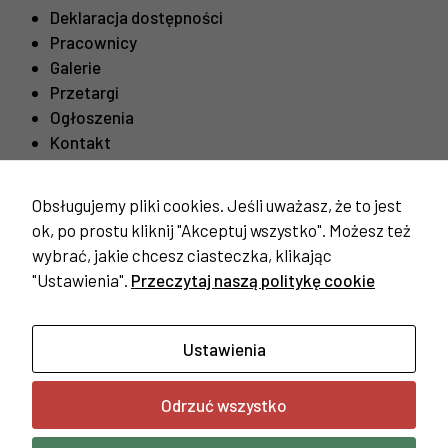
Deklaracja dostępności
Pracownicy
Galerie
Przetargi
Ogłoszenia
Kontakt
Obsługujemy pliki cookies. Jeśli uważasz, że to jest
Ważne linki
ok, po prostu kliknij "Akceptuj wszystko". Możesz też
Procedura odwiedzin mieszkańców
wybrać, jakie chcesz ciasteczka, klikając
"Ustawienia".
Przeczytaj naszą politykę cookie
Konieczne
Te pliki cookie
nie są
opcjonalne. Są
Ustawienia
one potrzebne
do
Odrzuć wszystko
funkcjonowania
Copyright © 2023 Dom Pomocy Społecznej w Żyrardowie |
strony
Wykonanie:
FSV
internetowej.