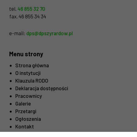
tel.
46 855 32 70
fax. 46 855 34 34
e-mail:
dps@dpszyrardow.pl
Menu strony
Strona główna
O instytucji
Klauzula RODO
Deklaracja dostępności
Pracownicy
Galerie
Przetargi
Ogłoszenia
Kontakt