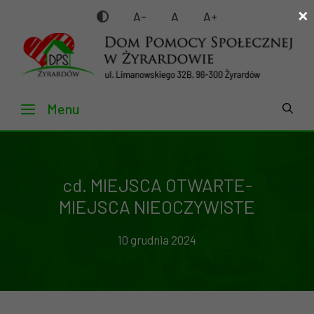
×
Przejdź
A-
A
A+
do
treści
Menu
cd. MIEJSCA OTWARTE-
MIEJSCA NIEOCZYWISTE
10 grudnia 2024