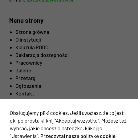
Menu strony
Strona główna
O instytucji
Klauzula RODO
Deklaracja dostępności
Pracownicy
Galerie
Przetargi
Ogłoszenia
Kontakt
Obsługujemy pliki cookies. Jeśli uważasz, że to jest
Konieczne
Ważne linki
Te pliki cookie
ok, po prostu kliknij "Akceptuj wszystko". Możesz też
nie są
Procedura odwiedzin mieszkańców
wybrać, jakie chcesz ciasteczka, klikając
opcjonalne. Są
"Ustawienia".
Przeczytaj naszą politykę cookie
one potrzebne