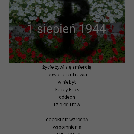
życie żywi się śmiercią
powoli przetrawia
w niebyt
każdy krok
oddech
i zieleń traw
dopóki nie wzrosną
wspomnienia
01.08.2025 r.