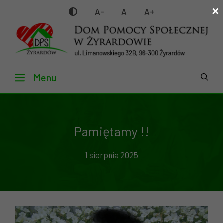
×
Przejdź
A-
A
A+
do
treści
Menu
Pamiętamy !!
1 sierpnia 2025