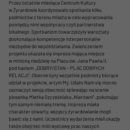
Przez ostatnie miesiące Centrum Kultury
w Żyrardowie koordynowało spotkania kilku
podmiotów z terenu miasta w celu wypracowania
pomiędzy nimi współpracy czyli partnerstwa
lokalnego. Spotkaniom towarzyszyły warsztaty
doskonalące kompetencje interpersonalne
niezbędne do współdziałania. Zwieńczeniem
projektu okazała się impreza mająca miejsce
w minioną niedzielę na Placu św. Jana Pawła II,
pod hasłem „DOBRY/STAN – PLAC DOBRYCH
RELACJI”. Obecne były wszystkie podmioty biorące
udział w projekcie, w tym My. Udało Nam się mocno
zaznaczyć swoją obecność śpiewając na scenie
piosenkę Mietka Szcześniaka „Nierówni”, pokonując
tym samym niemałą tremę. Impreza miała
charakter otwarty, wszyscy żyrardowianie mogli
bawić się z nami. Uczestnicy wydarzenia mieli okazję
także obejrzeć mini wystawę prac naszych