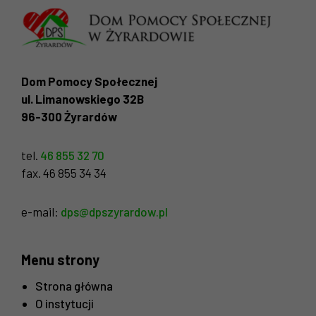
tego, jak
strona jest
używana.
Dom Pomocy Społecznej
Doświadczenie
ul. Limanowskiego 32B
Aby nasza strona
internetowa
96-300 Żyrardów
działała jak
najlepiej
tel.
46 855 32 70
podczas twojego
przejścia na nią.
fax. 46 855 34 34
Jeśli odrzucisz
te pliki cookie,
e-mail:
dps@dpszyrardow.pl
niektóre funkcje
znikną ze strony
internetowej.
Menu strony
Strona główna
Marketing
O instytucji
Udostępniając