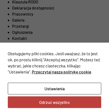
swoje
Klauzula RODO
zainteresowania i
Deklaracja dostępności
zachowania
Pracownicy
podczas
Galerie
odwiedzania naszej
strony, zwiększasz
Przetargi
szansę na
Ogłoszenia
zobaczenie
Kontakt
spersonalizowanych
treści i ofert.
Obsługujemy pliki cookies. Jeśli uważasz, że to jest
Ważne linki
ok, po prostu kliknij "Akceptuj wszystko". Możesz też
Procedura odwiedzin mieszkańców
wybrać, jakie chcesz ciasteczka, klikając
"Ustawienia".
Przeczytaj naszą politykę cookie
Ustawienia
Odrzuć wszystko
Copyright © 2023 Dom Pomocy Społecznej w Żyrardowie |