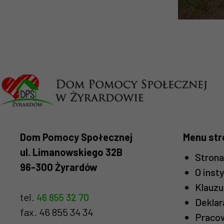
Dom Pomocy Społecznej
Menu str
ul. Limanowskiego 32B
Stron
96-300 Żyrardów
O insty
Klauzu
tel.
46 855 32 70
Deklar
fax. 46 855 34 34
Praco