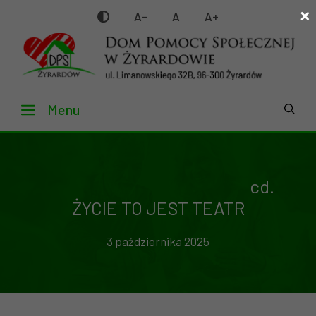
×
Przejdź
A-
A
A+
do
treści
Menu
cd.
ŻYCIE TO JEST TEATR
3 października 2025