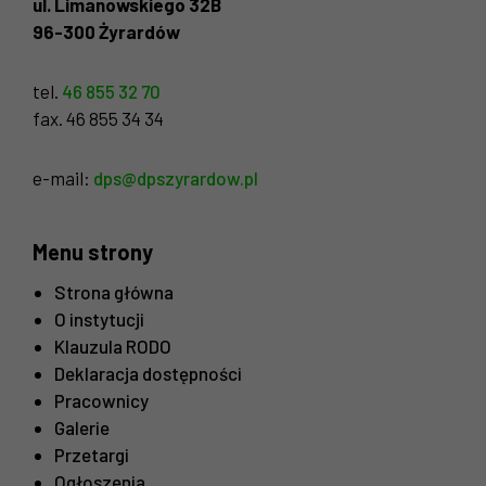
ul. Limanowskiego 32B
Statystyka
Abyśmy mogli
96-300 Żyrardów
poprawić
funkcjonalność
tel.
46 855 32 70
i strukturę
strony
fax. 46 855 34 34
internetowej,
na podstawie
e-mail:
dps@dpszyrardow.pl
tego, jak
strona jest
używana.
Menu strony
Strona główna
Doświadczenie
O instytucji
Aby nasza strona
internetowa
Klauzula RODO
działała jak
Deklaracja dostępności
najlepiej
Pracownicy
podczas twojego
Galerie
przejścia na nią.
Jeśli odrzucisz
Przetargi
te pliki cookie,
Ogłoszenia