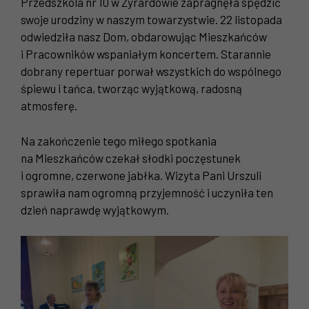
Przedszkola nr 10 w Żyrardowie zapragnęła spędzić
swoje urodziny w naszym towarzystwie. 22 listopada
odwiedziła nasz Dom, obdarowując Mieszkańców
i Pracowników wspaniałym koncertem. Starannie
dobrany repertuar porwał wszystkich do wspólnego
śpiewu i tańca, tworząc wyjątkową, radosną
atmosferę.
Na zakończenie tego miłego spotkania
na Mieszkańców czekał słodki poczęstunek
i ogromne, czerwone jabłka. Wizyta Pani Urszuli
sprawiła nam ogromną przyjemność i uczyniła ten
dzień naprawdę wyjątkowym.