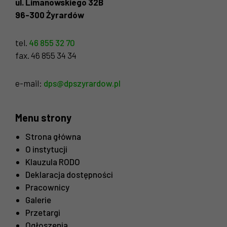
ul. Limanowskiego 32B
96-300 Żyrardów
tel.
46 855 32 70
fax. 46 855 34 34
e-mail:
dps@dpszyrardow.pl
Konieczne
Menu strony
Te pliki cookie
nie są
Strona główna
opcjonalne. Są
O instytucji
one potrzebne
Klauzula RODO
do
Deklaracja dostępności
funkcjonowania
strony
Pracownicy
internetowej.
Galerie
Przetargi
Ogłoszenia