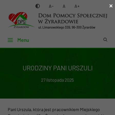
×
Przejdź
A-
A
A+
do
treści
Menu
URODZINY PANI URSZULI
27 listopada 2025
Pani Urszula, która jest pracownikiem Miejskiego