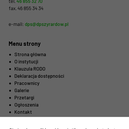
tel.
46 855 32 70
szansę na
fax. 46 855 34 34
zobaczenie
spersonalizowanych
treści i ofert.
e-mail:
dps@dpszyrardow.pl
Menu strony
Strona główna
O instytucji
Klauzula RODO
Deklaracja dostępności
Pracownicy
Galerie
Przetargi
Ogłoszenia
Kontakt