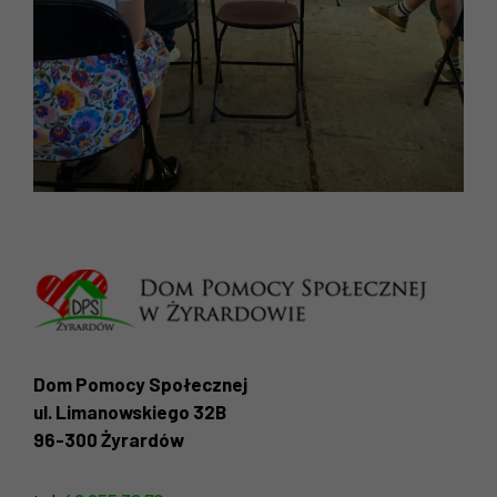
Doświadczenie
Aby nasza strona
internetowa
działała jak
najlepiej
podczas twojego
przejścia na nią.
Jeśli odrzucisz
te pliki cookie,
niektóre funkcje
znikną ze strony
internetowej.
Marketing
Udostępniając
swoje
Dom Pomocy Społecznej
zainteresowania i
ul. Limanowskiego 32B
zachowania
96-300 Żyrardów
podczas
odwiedzania naszej
strony, zwiększasz