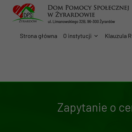
Przejdź
do
treści
Strona główna
O instytucji
Klauzula 
Zapytanie o ce