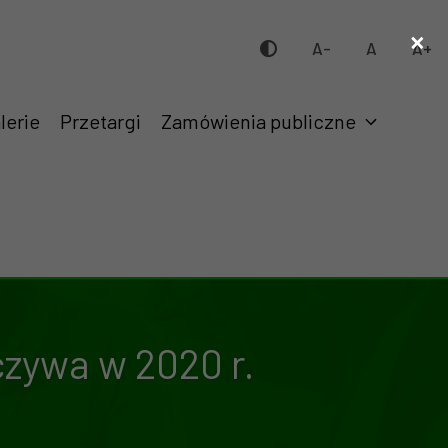
×
A-
A
A+
lerie
Przetargi
Zamówienia publiczne
czywa w 2020 r.